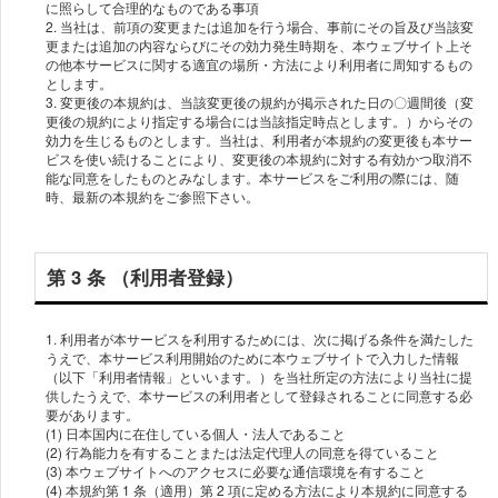
に照らして合理的なものである事項
2. 当社は、前項の変更または追加を⾏う場合、事前にその旨及び当該変
更または追加の内容ならびにその効⼒発⽣時期を、本ウェブサイト上そ
の他本サービスに関する適宜の場所・⽅法により利⽤者に周知するもの
とします。
3. 変更後の本規約は、当該変更後の規約が掲⽰された⽇の〇週間後（変
更後の規約により指定する場合には当該指定時点とします。）からその
効⼒を⽣じるものとします。当社は、利⽤者が本規約の変更後も本サー
ビスを使い続けることにより、変更後の本規約に対する有効かつ取消不
能な同意をしたものとみなします。本サービスをご利⽤の際には、随
第 3 条 （利⽤者登録）
1. 利⽤者が本サービスを利⽤するためには、次に掲げる条件を満たした
うえで、本サービス利⽤開始のために本ウェブサイトで⼊⼒した情報
（以下「利⽤者情報」といいます。）を当社所定の⽅法により当社に提
供したうえで、本サービスの利⽤者として登録されることに同意する必
要があります。
(1) ⽇本国内に在住している個⼈・法⼈であること
(2) ⾏為能⼒を有することまたは法定代理⼈の同意を得ていること
(3) 本ウェブサイトへのアクセスに必要な通信環境を有すること
(4) 本規約第 1 条（適⽤）第 2 項に定める⽅法により本規約に同意する