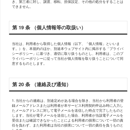
き、第三者に対し、譲渡、移転、担保設定、その他の処分をすることは
第 19 条 （個⼈情報等の取扱い）
当社は、利⽤者から取得した個⼈情報（以下、「個⼈情報」といいま
す。）を、本規約のほか、別途本ウェブサイト内に掲⽰する「プライバ
シーポリシー」に基づき、適切に取り扱うものとし、利⽤者は、このプ
ライバシーポリシーに従って当社が個⼈情報を取り扱うことについて同
第 20 条 （連絡及び通知）
1. 当社からの連絡は、別途定めがある場合を除き、当社から利⽤者の登
録メールアドレスまたは利⽤者が本サービス利⽤契約申込み時に⼊⼒し
たメールアドレスに対して電⼦メールを送信した時点で完了したものと
します。当社が電⼦メールを送信した場合、利⽤者が当該電⼦メールを
受信または確認できなかったことによる利⽤者の損害について⼀切の責
任を負わず、また利⽤者は当社の損害について⼀切の責任を負うものと
します。