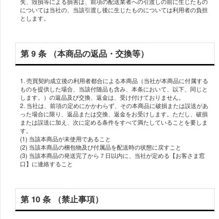
失、毀損等による損害は、前項の配送業者への引渡しの前に⽣じたもの
については当社の、当該引渡し後に⽣じたものについては利⽤者の負担
第 9 条 （本商品の返品・交換等）
1. 売買契約成⽴後の利⽤者都合による本商品（当社が本商品に付属する
ものを提供した場合、当該付随品も含み、本条において、以下、同じと
します。）の返品及び交換、返⾦は、受け付けておりません。
2. 当社は、前項の定めにかかわらず、その本商品に破損または誤送があ
った場合に限り、返品または交換、返⾦をお受けします。ただし、破損
または誤送に加え、次に定める条件をすべて満たしていることを要しま
す。
(1) 当該本商品が未使⽤であること
(2) 当該本商品の梱包物及び付属品を配送時の状態に戻すこと
(3) 当該本商品の発送完了から７⽇以内に、当社が定める【お客さま窓
第 10 条 （禁⽌事項）