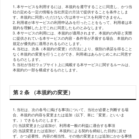
1. 本サービスを利⽤するには、本規約を遵守することに同意し、かつ当
社の定める⼀定の情報を当社所定の⽅法で提供することを条件としま
す。本規約に同意いただけない⽅は本サービスを利⽤できません。
2. 利⽤者が本サービスの利⽤申込みを⾏ったことをもって、利⽤者は本
規約を理解した上でこれに同意したものとみなします。
3. 本サービスの利⽤には、本規約が適⽤されます。本規約の内容と実際
に提供されている本サービスの内容・条件等が⽭盾する場合、本規約の
規定が優先的に適⽤されるものとします。
4. 当社は、次条（本規約の変更）の⽅法により、個別の承諾を得ること
なく本規約の変更を⾏うことができ、利⽤者はあらかじめこれに同意す
るものとします。
5. 当社が当社ウェブサイト上に掲載する本サービスに関するルールは、
第 2 条 （本規約の変更）
1. 当社は、次の各号に掲げる事項について、当社が必要と判断する場
合、本規約の内容を変更または追加（以下、単に「変更」といいま
す。）できるものとします。
(1) 当該変更または追加が、利⽤者⼀般の利益に適合する事項
(2) 当該変更または追加が、本規約による契約を締結した⽬的に反せ
ず、かつ必要性、内容の相当性、その他の変更または追加にかかる事情