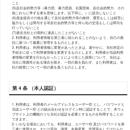
こと
(5)反社会的勢⼒等（暴⼒団、暴⼒団員、右翼団体、反社会的勢⼒、その
他これらに準ずる者を意味します。以下同じ。）に該当しないこと
(6)資⾦提供その他を通じて反社会的勢⼒等の維持、運営もしくは経営に
協⼒もしくは関与する等反社会的勢⼒等と何ら化の交流もしくは関与を
⾏っていないこと
(7)過去当社との契約に違反したことがないこと
2. 利⽤者は、利⽤者情報を第三者に知られることのないよう、⾃⼰の責
任に基づいて厳重に管理するものとします。
3. 利⽤者は、利⽤者情報に変更があったときは、速やかに、当社所定の
⼿続きに従って利⽤者情報を変更するものとします。利⽤者が当該利⽤
者情報の変更を⾏わなかったことにより⽣じた損害について、当社は、
当社に帰責性がある場合を除き、⼀切の責を負わず、また利⽤者は、当
第 4 条 （本⼈認証）
1. 利⽤者は、利⽤者のメールアドレスをユーザーID とし、パスワードと
当該ユーザーID との組み合わせをログイン時に認証することで、本ウェ
ブサイト上の機能のうち当社が認証を必要とするものを利⽤することが
できます。
2. いかなる場合においても、利⽤者は、ユーザーID 及びパスワードを第
三者に使⽤させ、または貸与、譲渡、名義変更、売買等をしてはならな