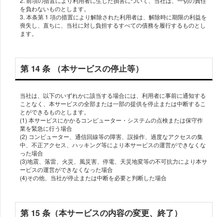
2. 前項の措置により利⽤者に⽣じた損害について、当社は、⼀切の責任
を負わないものとします。
3. 本条第 1 項の措置により解除された利⽤者は、解除時に期限の利益を
喪失し、直ちに、当社に対し負担するすべての債務を履⾏するものとし
第 14 条 （本サービスの停⽌等）
当社は、以下のいずれかに該当する場合には、利⽤者に事前に通知する
ことなく、本サービスの全部または⼀部の提供を停⽌または中断するこ
とができるものとします。
(1) 本サービスにかかるコンピューター・システムの点検または保守作
業を緊急に⾏う場合
(2) コンピューター、通信回線等の障害、誤操作、過度なアクセスの集
中、不正アクセス、ハッキング等により本サービスの運営ができなくな
った場合
(3)地震、落雷、⽕災、⾵災害、停電、天災地変等の不可抗⼒により本サ
ービスの運営ができなくなった場合
第 15 条（本サービスの内容の変更、終了）