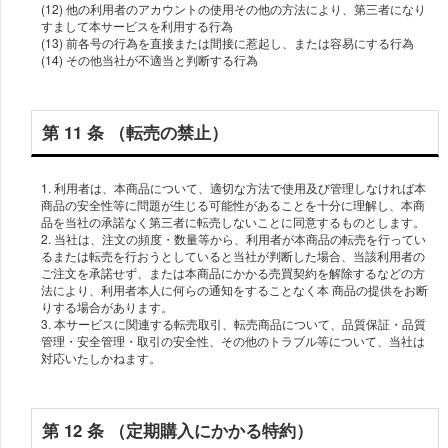
(12) 他の利⽤者のアカウントの使⽤その他の⽅法により、第三者になり
すまして本サービスを利⽤する⾏為
(13) 前各号の⾏為を直接または間接に惹起し、または容易にする⾏為
第 11 条 （転売の禁⽌）
1. 利⽤者は、本商品について、適切な⽅法で使⽤及び管理しなければ本
商品の安全性等に問題が⽣じる可能性があることを⼗分に理解し、本商
品を当社の承諾なく第三者に転売しないことに同意するものとします。
2. 当社は、注⽂の頻度・数量等から、利⽤者が本商品の転売を⾏ってい
るまたは転売を⾏おうとしていると当社が判断した場合、当該利⽤者の
ご注⽂を承諾せず、または本商品にかかる売買契約を解除するなどの⽅
法により、利⽤者本⼈に何らの通知をすることなく本 商品の提供をお断
りする場合があります。
3. 本サービスに関連する転売取引、転売商品について、品質保証・品質
管理・安全管理・取引の安全性、その他のトラブル等について、当社は
第 12 条 （定期購⼊にかかる特約）