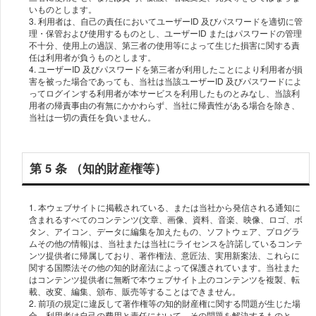
いものとします。
3. 利⽤者は、⾃⼰の責任においてユーザーID 及びパスワードを適切に管
理・保管および使⽤するものとし、ユーザーID またはパスワードの管理
不⼗分、使⽤上の過誤、第三者の使⽤等によって⽣じた損害に関する責
任は利⽤者が負うものとします。
4. ユーザーID 及びパスワードを第三者が利⽤したことにより利⽤者が損
害を被った場合であっても、当社は当該ユーザーID 及びパスワードによ
ってログインする利⽤者が本サービスを利⽤したものとみなし、当該利
⽤者の帰責事由の有無にかかわらず、当社に帰責性がある場合を除き、
第 5 条 （知的財産権等）
1. 本ウェブサイトに掲載されている、または当社から発信される通知に
含まれるすべてのコンテンツ(⽂章、画像、資料、⾳楽、映像、ロゴ、ボ
タン、アイコン、データに編集を加えたもの、ソフトウェア、プログラ
ムその他の情報)は、当社または当社にライセンスを許諾しているコンテ
ンツ提供者に帰属しており、著作権法、意匠法、実⽤新案法、これらに
関する国際法その他の知的財産法によって保護されています。当社また
はコンテンツ提供者に無断で本ウェブサイト上のコンテンツを複製、転
載、改変、編集、頒布、販売等することはできません。
2. 前項の規定に違反して著作権等の知的財産権に関する問題が⽣じた場
合、利⽤者は⾃⼰の費⽤と責任において、その問題を解決するものと