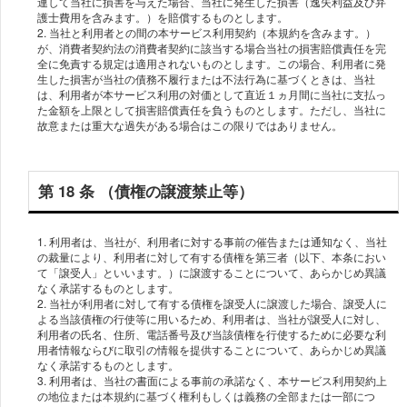
連して当社に損害を与えた場合、当社に発⽣した損害（逸失利益及び弁
護⼠費⽤を含みます。）を賠償するものとします。
2. 当社と利⽤者との間の本サービス利⽤契約（本規約を含みます。）
が、消費者契約法の消費者契約に該当する場合当社の損害賠償責任を完
全に免責する規定は適⽤されないものとします。この場合、利⽤者に発
⽣した損害が当社の債務不履⾏または不法⾏為に基づくときは、当社
は、利⽤者が本サービス利⽤の対価として直近１ヵ⽉間に当社に⽀払っ
た⾦額を上限として損害賠償責任を負うものとします。ただし、当社に
第 18 条 （債権の譲渡禁⽌等）
1. 利⽤者は、当社が、利⽤者に対する事前の催告または通知なく、当社
の裁量により、利⽤者に対して有する債権を第三者（以下、本条におい
て「譲受⼈」といいます。）に譲渡することについて、あらかじめ異議
なく承諾するものとします。
2. 当社が利⽤者に対して有する債権を譲受⼈に譲渡した場合、譲受⼈に
よる当該債権の⾏使等に⽤いるため、利⽤者は、当社が譲受⼈に対し、
利⽤者の⽒名、住所、電話番号及び当該債権を⾏使するために必要な利
⽤者情報ならびに取引の情報を提供することについて、あらかじめ異議
なく承諾するものとします。
3. 利⽤者は、当社の書⾯による事前の承諾なく、本サービス利⽤契約上
の地位または本規約に基づく権利もしくは義務の全部または⼀部につ