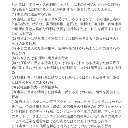
利⽤者は、本サービスの利⽤にあたり、以下の各号のいずれかに該当す
る⾏為または該当すると当社が判断する⾏為をしてはなりません。
(1) 本規約に違反する⾏為
(2) 当社、当社がライセンスを受けているライセンサーその他第三者の
知的財産権、特許権、実⽤新案権、意匠権、商標権、著作権、肖像権等
の財産的⼜は⼈格的な権利を侵害する⾏為またはこれらを侵害するおそ
れのある⾏為
(3) 当社または第三者に不利益もしくは損害を与える⾏為またはそのお
それのある⾏為
(4) 不当に他⼈の名誉や権利、信⽤を傷つける⾏為またはそのおそれの
ある⾏為
(5) 法令または条例等に違反する⾏為
(6) 公序良俗に反する⾏為もしくはそのおそれのある⾏為または公序良
俗に反するおそれのある情報を他の利⽤者、または第三者に提供する⾏
為
(7) 犯罪⾏為、犯罪⾏為に結びつく⾏為もしくはこれを助⻑する⾏為ま
たはそのおそれのある⾏為
(8) 反社会的勢⼒への利益供与
(9) 事実に反する情報または事実に反するおそれのある情報を提供する
⾏為
(10) 当社のシステムへの不正アクセス、それに伴うプログラムコードの
改ざん、位置情報を故意に虚偽、通信機器の仕様その他アプリケーショ
ンを利⽤してのチート⾏為、コンピュータウイルスの頒布、本サービス
のネットワークまたはシステム等に過度の負荷をかける⾏為その他本サ
ービスの正常な運営を妨げる⾏為またはそのおそれのある⾏為
(11) 本サービスの信⽤を損なう⾏為またはそのおそれのある⾏為