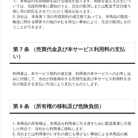
で、本商品の出荷制限を設ける場合があります。制限を超える注⽂につ
いては、当該利⽤者に通知のうえ、注⽂の取消しまたは配送予定⽇後ろ
倒し等の対応をさせていただく場合があります。
3. 当社は、本条第 1 項の売買契約の成⽴後であっても、本商品の製造・
輸送に関する障害その他のやむを得ない事由により、注⽂の取消しを⾏
第 7 条 （売買代⾦及び本サービス利⽤料の⽀払
い）
利⽤者は、本サービス契約の成⽴後、利⽤者の本サービスへのお申し込
みに付随して、当社が別途掲⽰する売買代⾦及び本サービス利⽤料を当
第 8 条 （所有権の移転及び危険負担）
1. 本商品の所有権は、本商品を利⽤者に引き渡すために配送業者に引渡
した時点で、当社から利⽤者に移転します。
2. 当社または利⽤者のいずれの責にも帰さない事由による本商品の滅