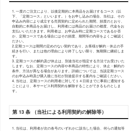
1. ⼀度のご注⽂により、以後定期的に本商品をお届けするコース（以
下、「定期コース」といいます。）をお申し込みの場合、当社は、その
申込み内容により成⽴する売買契約に定められた期間、頻度のとおり、
⾃動的に本商品をお届けし、利⽤者には商品のお届けの都度、代⾦をお
⽀払いいただきます。利⽤者は、お申込み時に定期コースであるか否
か、定期コースである場合にはその頻度、期間等の内容をよくご確認く
ださい。
2.定期コースは期間の定めのない契約であり、お客様が解約・休⽌の⼿
続きを⾏い、または他の理由により終了しない限り、無期限に継続しま
す。
3. 定期コースの解約及び休⽌は、別途当社が指定する⽅法でお受けいた
します。なお、定期コースの内容や本商品の特性により、休⽌・解約の
条件、⽅法が異なる場合があります。詳細については、当該定期コース
のお申込み時及び購⼊後に当社が別途提⽰する案内をご確認ください。
4. 当社は、定期コースの利⽤者に対して１４⽇前までに事前に通知する
ことにより、本サービス利⽤契約を解除することができるものとしま
第 13 条 （当社による利⽤契約の解除等）
1. 当社は、利⽤者が次の各号のいずれかに該当した場合、何らの通知等