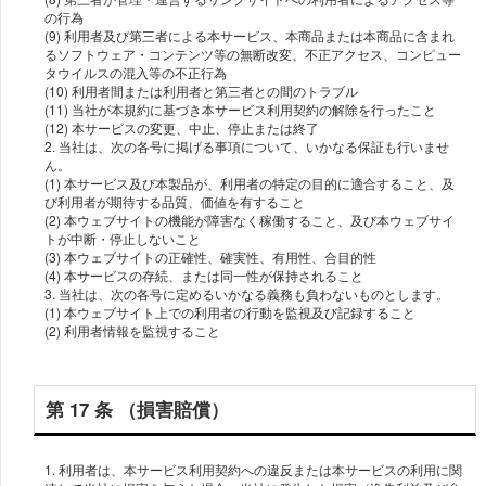
の⾏為
(9) 利⽤者及び第三者による本サービス、本商品または本商品に含まれ
るソフトウェア・コンテンツ等の無断改変、不正アクセス、コンピュー
タウイルスの混⼊等の不正⾏為
(10) 利⽤者間または利⽤者と第三者との間のトラブル
(11) 当社が本規約に基づき本サービス利⽤契約の解除を⾏ったこと
(12) 本サービスの変更、中⽌、停⽌または終了
2. 当社は、次の各号に掲げる事項について、いかなる保証も⾏いませ
ん。
(1) 本サービス及び本製品が、利⽤者の特定の⽬的に適合すること、及
び利⽤者が期待する品質、価値を有すること
(2) 本ウェブサイトの機能が障害なく稼働すること、及び本ウェブサイ
トが中断・停⽌しないこと
(3) 本ウェブサイトの正確性、確実性、有⽤性、合⽬的性
(4) 本サービスの存続、または同⼀性が保持されること
3. 当社は、次の各号に定めるいかなる義務も負わないものとします。
(1) 本ウェブサイト上での利⽤者の⾏動を監視及び記録すること
第 17 条 （損害賠償）
1. 利⽤者は、本サービス利⽤契約への違反または本サービスの利⽤に関