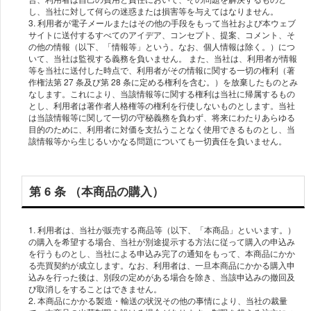
し、当社に対して何らの迷惑または損害等を与えてはなりません。
3. 利⽤者が電⼦メールまたはその他の⼿段をもって当社および本ウェブ
サイトに送付するすべてのアイデア、コンセプト、提案、コメント、そ
の他の情報（以下、「情報等」という。なお、個⼈情報は除く。）につ
いて、当社は監視する義務を負いません。 また、当社は、利⽤者が情報
等を当社に送付した時点で、利⽤者がその情報に関する⼀切の権利（著
作権法第 27 条及び第 28 条に定める権利を含む。）を放棄したものとみ
なします。これにより、当該情報等に関する権利は当社に帰属するもの
とし、利⽤者は著作者⼈格権等の権利を⾏使しないものとします。当社
は当該情報等に関して⼀切の守秘義務を負わず、将来にわたりあらゆる
⽬的のために、利⽤者に対価を⽀払うことなく使⽤できるものとし、当
第 6 条 （本商品の購⼊）
1. 利⽤者は、当社が販売する商品等（以下、「本商品」といいます。）
の購⼊を希望する場合、当社が別途提⽰する⽅法に従って購⼊の申込み
を⾏うものとし、当社による申込み完了の通知をもって、本商品にかか
る売買契約が成⽴します。なお、利⽤者は、⼀旦本商品にかかる購⼊申
込みを⾏った後は、別段の定めがある場合を除き、当該申込みの撤回及
び取消しをすることはできません。
2. 本商品にかかる製造・輸送の状況その他の事情により、当社の裁量