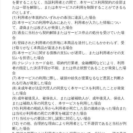
を要することなく、当該利⽤者との間で、本サービス利⽤契約の全部ま
たは⼀部を解除し、または本サービスの利⽤を制限することができるも
のとします。
(1) 利⽤者が本規約のいずれかの条項に違反した場合
(2) 本サービスの利⽤申込みにあたり、利⽤者が⼊⼒した情報につい
て、虚偽または改ざんが発覚した場合
(3) 過去に当社から契約解除またはサービス停⽌の処分を受けていた場
合
(4) 登録された利⽤者の住所地に本商品を送付したにもかかわらず、受
け取りがなく本商品が返送される場合
(5) 本サービスに関する債務の⽀払いが遅滞し、または利⽤者がその⽀
払いを拒否した場合
(6) クレジットカード会社、収納代⾏業者、⾦融機関などにより、利⽤
者の指定した決済⼿段が不能、または停⽌状態であることが発覚した場
合
(7) 本サービスの利⽤に際し、破損や紛失が度重なるなど悪質と判断さ
れる⾏為が発覚した場合
(8) 未成年者が法定代理⼈の同意なく本サービスを利⽤したことが発覚
した場合
(9) 成年被後⾒⼈、被保佐⼈、または被補助⼈が、成年後⾒⼈、保佐⼈
または補助⼈等の同意なく、本サービスを利⽤した場合
(10) 利⽤者の相続⼈等から利⽤者が死亡した旨の連絡があった場合また
は当社が利⽤者の死亡の事実を確認できた場合
(11) 当社からの要請に対し誠実に対応しない場合
(12) その他、合理的な理由により利⽤者として不適切であると当社が判
断した場合