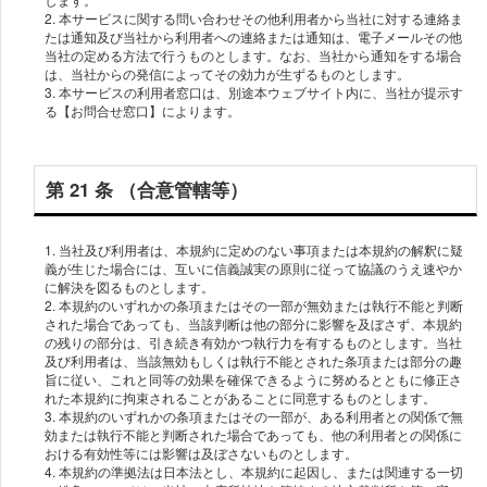
2. 本サービスに関する問い合わせその他利⽤者から当社に対する連絡ま
たは通知及び当社から利⽤者への連絡または通知は、電⼦メールその他
当社の定める⽅法で⾏うものとします。なお、当社から通知をする場合
は、当社からの発信によってその効⼒が⽣ずるものとします。
3. 本サービスの利⽤者窓⼝は、別途本ウェブサイト内に、当社が提⽰す
第 21 条 （合意管轄等）
1. 当社及び利⽤者は、本規約に定めのない事項または本規約の解釈に疑
義が⽣じた場合には、互いに信義誠実の原則に従って協議のうえ速やか
に解決を図るものとします。
2. 本規約のいずれかの条項またはその⼀部が無効または執⾏不能と判断
された場合であっても、当該判断は他の部分に影響を及ぼさず、本規約
の残りの部分は、引き続き有効かつ執⾏⼒を有するものとします。当社
及び利⽤者は、当該無効もしくは執⾏不能とされた条項または部分の趣
旨に従い、これと同等の効果を確保できるように努めるとともに修正さ
れた本規約に拘束されることがあることに同意するものとします。
3. 本規約のいずれかの条項またはその⼀部が、ある利⽤者との関係で無
効または執⾏不能と判断された場合であっても、他の利⽤者との関係に
おける有効性等には影響は及ぼさないものとします。
4. 本規約の準拠法は⽇本法とし、本規約に起因し、または関連する⼀切