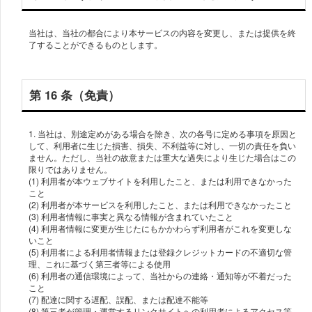
当社は、当社の都合により本サービスの内容を変更し、または提供を終
第 16 条（免責）
1. 当社は、別途定めがある場合を除き、次の各号に定める事項を原因と
して、利⽤者に⽣じた損害、損失、不利益等に対し、⼀切の責任を負い
ません。ただし、当社の故意または重⼤な過失により⽣じた場合はこの
限りではありません。
(1) 利⽤者が本ウェブサイトを利⽤したこと、または利⽤できなかった
こと
(2) 利⽤者が本サービスを利⽤したこと、または利⽤できなかったこと
(3) 利⽤者情報に事実と異なる情報が含まれていたこと
(4) 利⽤者情報に変更が⽣じたにもかかわらず利⽤者がこれを変更しな
いこと
(5) 利⽤者による利⽤者情報または登録クレジットカードの不適切な管
理、これに基づく第三者等による使⽤
(6) 利⽤者の通信環境によって、当社からの連絡・通知等が不着だった
こと
(7) 配達に関する遅配、誤配、または配達不能等
(8) 第三者が管理・運営するリンクサイトへの利⽤者によるアクセス等