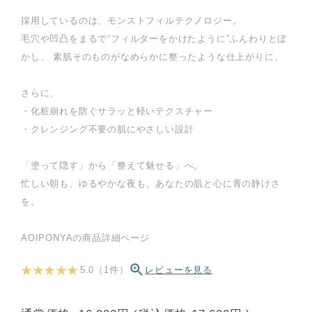
採用しているのは、モンストフィルテクノロジー。
毛穴や凹凸をまるで“フィルターをかけたように”ふんわりとぼ
かし、 素肌そのものがなめらかに整ったような仕上がりに。
さらに、
・化粧崩れを防ぐサラッと軽いテクスチャー
・クレンジング不要の肌にやさしい設計
「塗って隠す」から「整えて魅せる」へ。
忙しい朝も、ゆるやかな夜も、あなたの肌と心に青の静けさ
を。
AOIPONYAの商品詳細ページ
★ ★ ★ ★ ★
5.0（1件）
レビューを見る